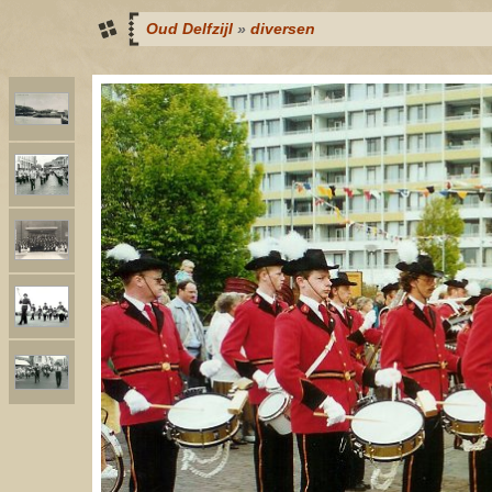
Oud Delfzijl
»
diversen