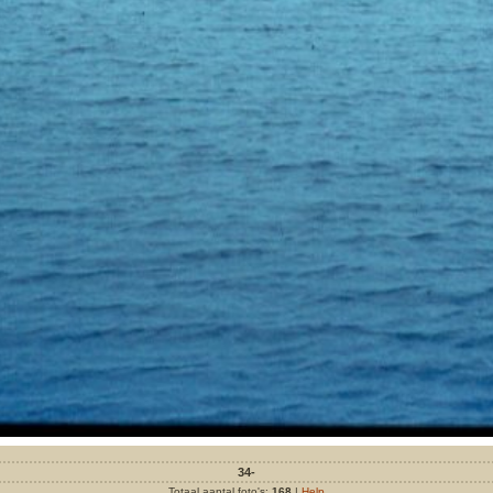
34-
Totaal aantal foto's:
168
|
Help