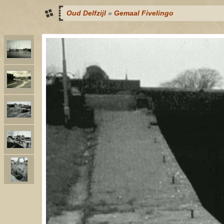
Oud Delfzijl
»
Gemaal Fivelingo